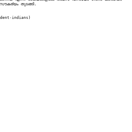
സൗകര്യം തുടങ്ങി.

dent-indians)