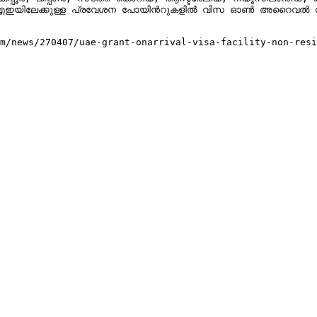
്‍ യുഎഇയിലേക്കുള്ള പ്രവേശന പോയിന്‍റുകളില്‍ വിസ ഓൺ അറൈവല്‍ 
m/news/270407/uae-grant-onarrival-visa-facility-non-resi