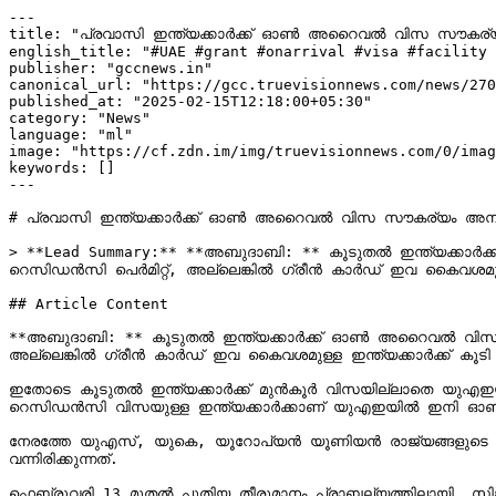
---

title: "പ്രവാസി ഇന്ത്യക്കാര്‍ക്ക് ഓൺ അറൈവൽ വിസ സൗകര്യ
english_title: "#UAE #grant #onarrival #visa #facility 
publisher: "gccnews.in"

canonical_url: "https://gcc.truevisionnews.com/news/270
published_at: "2025-02-15T12:18:00+05:30"

category: "News"

language: "ml"

image: "https://cf.zdn.im/img/truevisionnews.com/0/imag
keywords: []

---

# പ്രവാസി ഇന്ത്യക്കാര്‍ക്ക് ഓൺ അറൈവൽ വിസ സൗകര്യം അനുവ
> **Lead Summary:** **അബുദാബി: ** കൂടുതല്‍ ഇന്ത്യക്കാര
റെസിഡൻസി പെര്‍മിറ്റ്, അല്ലെങ്കിൽ ഗ്രീന്‍ കാര്‍ഡ് ഇവ കൈവശമ
## Article Content

**അബുദാബി: ** കൂടുതല്‍ ഇന്ത്യക്കാര്‍ക്ക് ഓൺ അറൈവൽ വിസ 
അല്ലെങ്കിൽ ഗ്രീന്‍ കാര്‍ഡ് ഇവ കൈവശമുള്ള ഇന്ത്യക്കാര്‍ക്ക
ഇതോടെ കൂടുതല്‍ ഇന്ത്യക്കാർക്ക് മുൻകൂർ വിസയില്ലാതെ യുഎഇയി
റെസിഡൻസി വിസയുള്ള ഇന്ത്യക്കാർക്കാണ് യുഎഇയിൽ ഇനി ഓ
നേരത്തേ യുഎസ്, യുകെ, യൂറോപ്യൻ യൂണിയൻ രാജ്യങ്ങളുടെ താ
വന്നിരിക്കുന്നത്.

ഫെബ്രുവരി 13 മുതല്‍ പുതിയ തീരുമാനം പ്രാബല്യത്തിലായി. സിങ