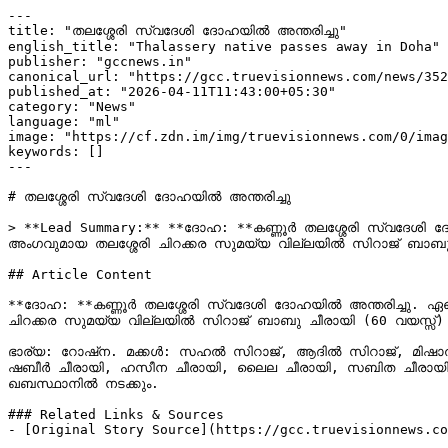
---

title: "തലശ്ശേരി സ്വദേശി ദോഹയിൽ അന്തരിച്ചു"

english_title: "Thalassery native passes away in Doha"

publisher: "gccnews.in"

canonical_url: "https://gcc.truevisionnews.com/news/352
published_at: "2026-04-11T11:43:00+05:30"

category: "News"

language: "ml"

image: "https://cf.zdn.im/img/truevisionnews.com/0/imag
keywords: []

---

# തലശ്ശേരി സ്വദേശി ദോഹയിൽ അന്തരിച്ചു

> **Lead Summary:** **ദോഹ: **കണ്ണൂർ തലശ്ശേരി സ്വദേശി 
അംഗവുമായ തലശ്ശേരി ചിറക്കര സുമയ്യ വില്ലയിൽ സിറാജ് ബാബു ച
## Article Content

**ദോഹ: **കണ്ണൂർ തലശ്ശേരി സ്വദേശി ദോഹയിൽ അന്തരിച്ചു. ഏ
ചിറക്കര സുമയ്യ വില്ലയിൽ സിറാജ് ബാബു ചീരായി (60 വയസ്സ്) ആ
ഭാര്യ: റോഷ്‌ന. മക്കൾ: സഹൽ സിറാജ്, ആദിൽ സിറാജ്, മിഷാൽ സിറാജ്, സഹ് വ സിറാജ്. മരുമക്കൾ: ശരീഫ മൊയ്‌ദീൻ, സുലൈഖ നജ് ല. സഹോദരങ്ങൾ: റഫീഖ് ചീരായി, ഇഖ്‌ബാൽ ചീരായി, 
ഷബീർ ചീരായി, ഹസീന ചീരായി, ലൈല ചീരായി, സബിത ചീരായി,
ഖബസ്ഥാനിൽ നടക്കും.

### Related Links & Sources

- [Original Story Source](https://gcc.truevisionnews.c