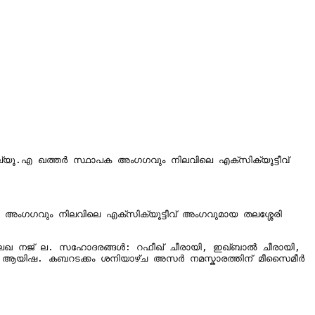
്യൂ.എ ഖത്തർ സ്ഥാപക അംഗഗവും നിലവിലെ എക്സിക്യൂട്ടീവ് 
ംഗഗവും നിലവിലെ എക്സിക്യൂട്ടീവ് അംഗവുമായ തലശ്ശേരി 
ആയിഷ. കബറടക്കം ശനിയാഴ്ച അസർ നമസ്കാരത്തിന് മീസൈമീർ 