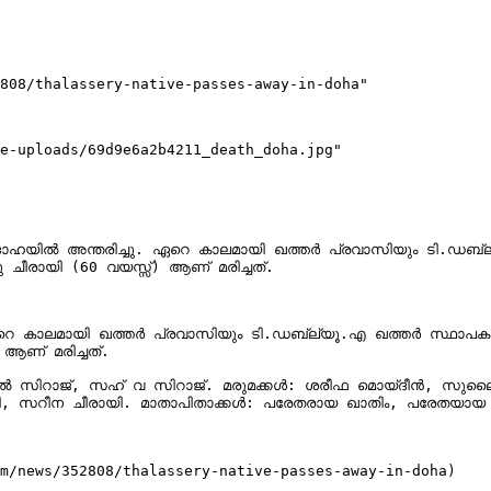
808/thalassery-native-passes-away-in-doha"

e-uploads/69d9e6a2b4211_death_doha.jpg"

ദോഹയിൽ അന്തരിച്ചു. ഏറെ കാലമായി ഖത്തർ പ്രവാസിയും ടി.ഡബ്ല
ീരായി (60 വയസ്സ്) ആണ് മരിച്ചത്.

റെ കാലമായി ഖത്തർ പ്രവാസിയും ടി.ഡബ്ല്യൂ.എ ഖത്തർ സ്ഥാപക അ
ണ് മരിച്ചത്.

 സറീന ചീരായി. മാതാപിതാക്കൾ: പരേതരായ ഖാതിം, പരേതയായ 
om/news/352808/thalassery-native-passes-away-in-doha)