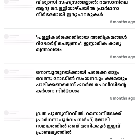
വിശ്വാസി സഹസ്രങ്ങളാൽ; റമസാനിലെ
ആദ്യ വെള്ളിയാഴ്ചയിൽ പ്രാർഥനാ
നിർഭരമായി ഇരുഹറമുകൾ
6 months ago
'പള്ളികൾക്കെതിരായ അതിക്രമങ്ങൾ
റിപ്പോർട്ട് ചെയ്യണം'; ഇസ്ലാമിക കാര്യ
മന്ത്രാലയം
6 months ago
നോമ്പുതുറയ്ക്കായി പരക്കെ ഓട്ടം
വേണ്ട; റോഡിൽ സംയനവും ക്ഷമയും
പാലിക്കണമെന്ന് ഷാർജ പൊലീസിന്റെ
കർശന നിർദേശം
6 months ago
വ്രത പുണ്യനിറവിൽ: റമസാനിലേക്ക്
പ്രാർഥനാപൂർവം ഗൾഫ്, ജോലി
സമയത്തിൽ രണ്ട് മണിക്കൂർ ഇളവ്
പ്രാബല്യത്തിൽ