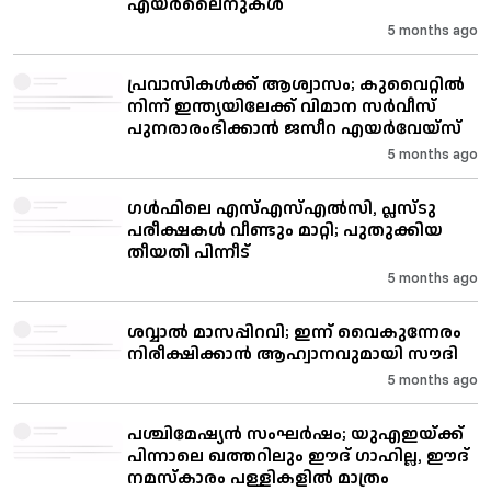
എയർലൈനുകൾ
5 months ago
പ്രവാസികൾക്ക് ആശ്വാസം; കുവൈറ്റിൽ
നിന്ന് ഇന്ത്യയിലേക്ക് വിമാന സർവീസ്
പുനരാരംഭിക്കാൻ ജസീറ എയർവേയ്സ്
5 months ago
ഗൾഫിലെ എസ്എസ്എൽസി, പ്ലസ്ടു
പരീക്ഷകൾ വീണ്ടും മാറ്റി; പുതുക്കിയ
തീയതി പിന്നീട്
5 months ago
ശവ്വാൽ മാസപ്പിറവി; ഇന്ന് വൈകുന്നേരം
നിരീക്ഷിക്കാൻ ആഹ്വാനവുമായി സൗദി
5 months ago
പശ്ചിമേഷ്യൻ സംഘർഷം; യുഎഇയ്ക്ക്
പിന്നാലെ ഖത്തറിലും ഈദ് ഗാഹില്ല, ഈദ്
നമസ്കാരം പള്ളികളിൽ മാത്രം