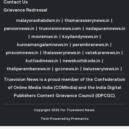
Contact Us
Grievance Redressal
malayorashabdam.in
|
thamarasserynews.in
|
panoornews.in
|
truevisionnews.com
|
nadapuramnews.in
|
moviemax.in
|
koyilandynews.in
|
kunnamangalamnews.in
|
perambranews.in
|
piravomnews.in
|
thalasserynews.in
|
vatakaranews.in
|
kuttiadinews.in
|
newskozhikode.in
|
thaliparambanews.in
|
gccnews.in
|
balusserynews.in
|
Truevision News is a proud member of the
Confederation
of Online Media India (COMIndia)
and the
India Digital
Publishers Content Grievance Council (IDPCGC)
.
Copyright 2026 for Truevision News.
Tech Powered by
Premento