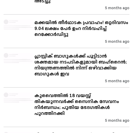
അടച്ചു
5 months ago
മക്കയിൽ തീർഥാടക പ്രവാഹം! ഒറ്റദിവസം
9.04 ലക്ഷം പേർ ഉംറ നിർവഹിച്ച്
റെക്കോർഡിട്ടു
5 months ago
പ്ലാസ്റ്റിക് ബാഗുകൾക്ക് പൂട്ടിടാൻ
ശക്തമായ നടപടികളുമായി ബഹ്‌റൈൻ;
നിയന്ത്രണത്തിൽ നിന്ന് ഒഴിവാക്കിയ
ബാഗുകൾ ഇവ
5 months ago
കുവൈത്തിൽ 18 വയസ്സ്
തികയുന്നവർക്ക് സൈനിക സേവനം
നിർബന്ധം; പുതിയ ഭേദഗതികൾ
പുറത്തിറക്കി
5 months ago