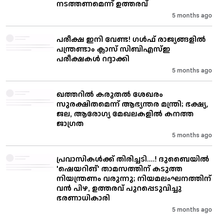
നടത്തണമെന്ന് ഉത്തരവ്
5 months ago
പരീക്ഷ ഇനി വേണ്ട! ഗൾഫ് രാജ്യങ്ങളിൽ
പന്ത്രണ്ടാം ക്ലാസ് സിബിഎസ്ഇ
പരീക്ഷകൾ റദ്ദാക്കി
5 months ago
ഖത്തറിൽ കരുതൽ ശേഖരം
സുരക്ഷിതമെന്ന് ആഭ്യന്തര മന്ത്രി; ഭക്ഷ്യ,
ജല, ആരോഗ്യ മേഖലകളിൽ കനത്ത
ജാഗ്രത
5 months ago
പ്രവാസികൾക്ക് തിരിച്ചടി....! ദുബൈയിൽ
'ഷെയറിങ്' താമസത്തിന് കടുത്ത
നിയന്ത്രണം വരുന്നു; നിയമലംഘനത്തിന്
വൻ പിഴ, ഉത്തരവ് പുറപ്പെടുവിച്ചു
ഭരണാധികാരി
5 months ago