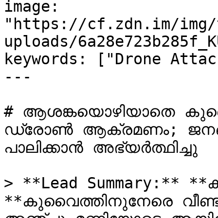
image: 
"https://cf.zdn.im/img/
uploads/6a28e723b285f_K
keywords: ["Drone Attac
---

# ആശങ്കയൊഴിയാതെ കുവൈത
ഡ്രോൺ ആക്രമണം; ജനങ്ങള
പാലിക്കാൻ അഭ്യർത്ഥിച്ചു

> **Lead Summary:** **കു
**കുവൈത്തിനുനേരെ വീണ്ടു