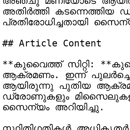
അഞ്ചു മണിയോടെ ആയിരു
അതിർത്തി കടന്നെത്തിയ 
പ്രതിരോധിച്ചതായി സൈന്യം
## Article Content

**കുവൈത്ത് സിറ്റി: **കു
ആക്രമണം. ഇന്ന് പുലർച്
ആയിരുന്നു പുതിയ ആക്രമ
ഡ്രോണുകളും മിസൈലുകളും
സൈന്യം അറിയിച്ചു.

സ്ഥിതിഗതികൾ അധികൃതർ വ