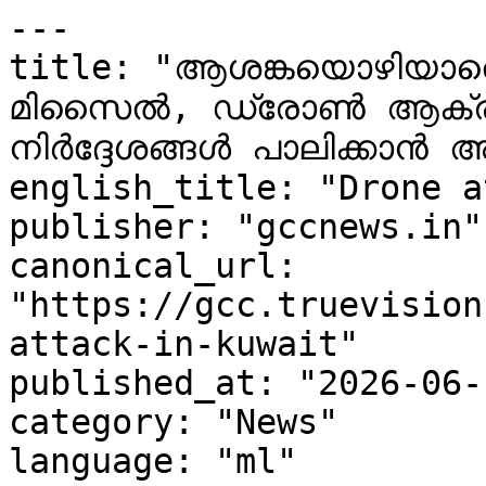
---

title: "ആശങ്കയൊഴിയാതെ 
മിസൈൽ, ഡ്രോൺ ആക്രമണ
നിർദ്ദേശങ്ങൾ പാലിക്കാൻ അഭ്
english_title: "Drone a
publisher: "gccnews.in"

canonical_url: 
"https://gcc.truevision
attack-in-kuwait"

published_at: "2026-06-
category: "News"

language: "ml"
