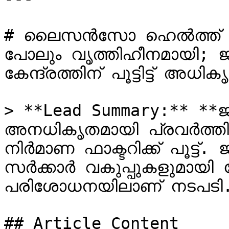
# ലൈസൻസോ ഹെൽത്ത് കാ
പോലും വൃത്തിഹീനമായി; ജി
കേന്ദ്രത്തിന് പൂട്ടിട്ട് അധിക
> **Lead Summary:** **ജി​ദ്
അനധികൃതമായി പ്രവർത്തിച്ചിര
നിർമാണ ഫാക്ടറിക്ക് പൂട്ട്. ജി
സർക്കാർ വകുപ്പുകളുമായി 
പരിശോധനയിലാണ് നടപടി.
## Article Content
