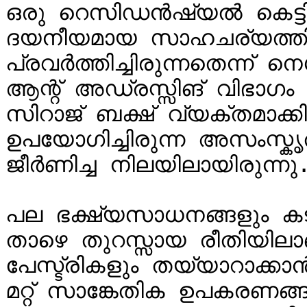
ഒരു റെസിഡൻഷ്യൽ കെട്ടിട
ദയനീയമായ സാഹചര്യത്തി
പ്രവർത്തിച്ചിരുന്നതെന്ന് ന
ആന്റ് അഡ്രസ്സിങ് വിഭാ
സിറാജ് ബക്ഷ് വ്യക്തമാക്ക
ഉപയോഗിച്ചിരുന്ന അസംസ്കൃത
ജീർണിച്ച നിലയിലായിരുന്നു.
പല ഭക്ഷ്യസാധനങ്ങളും കട
താഴെ തുറസ്സായ രീതിയിലാണ് 
പേസ്ട്രികളും തയ്യാറാക്കാൻ
മറ്റ് സാങ്കേതിക ഉപകരണങ്