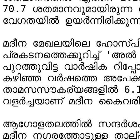
70.7 ശതമാനവുമായിരുന്ന ന
വേഗതയിൽ ഉയർന്നിരിക്കുന്ന
മദീന മേഖലയിലെ ഹോസ്പിറ്റാ
പ്രകടനത്തെക്കുറിച്ച് 'അൽ മുഖർ ഡെ
പുറത്തുവിട്ട വാർഷിക റിപ്പ
കഴിഞ്ഞ വർഷത്തെ അപേക്ഷിച
താമസസൗകര്യങ്ങളിൽ 6.1 
വളർച്ചയാണ് മദീന കൈവരിച്ചി
ആഗോളതലത്തിൽ സന്ദർശകർക്
മദീന നഗരത്തോടുള്ള താല്പ