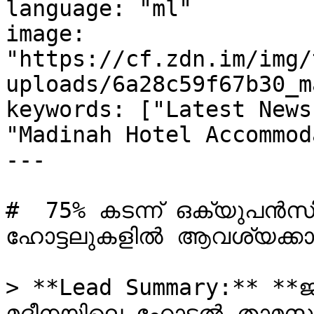
language: "ml"

image: 
"https://cf.zdn.im/img/
uploads/6a28c59f67b30_m
keywords: ["Latest News
"Madinah Hotel Accommod
---

#  75% കടന്ന് ഒക്യുപൻസി 
ഹോട്ടലുകളിൽ ആവശ്യക്കാരേ
> **Lead Summary:** **ജി
മദീനയിലെ ഹോട്ടൽ താമസ