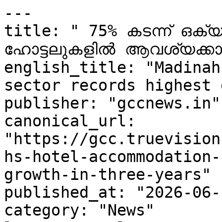
---

title: " 75% കടന്ന് ഒക്
ഹോട്ടലുകളിൽ ആവശ്യക്കാരേ
english_title: "Madinah
sector records highest 
publisher: "gccnews.in"

canonical_url: 
"https://gcc.truevision
hs-hotel-accommodation-
growth-in-three-years"

published_at: "2026-06-
category: "News"
