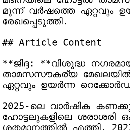
മൂന്ന് വർഷത്തെ ഏറ്റവും ഉ
രേഖപ്പെടുത്തി.

## Article Content

**ജിദ്ദ: **വിശുദ്ധ നഗരമ
താമസസൗകര്യ മേഖലയിൽ കഴ
ഏറ്റവും ഉയർന്ന റെക്കോർഡ് 
2025-ലെ വാർഷിക കണക്കു
ഹോട്ടലുകളിലെ ശരാശരി ഒക
ശതമാനത്തിൽ എത്തി. 202