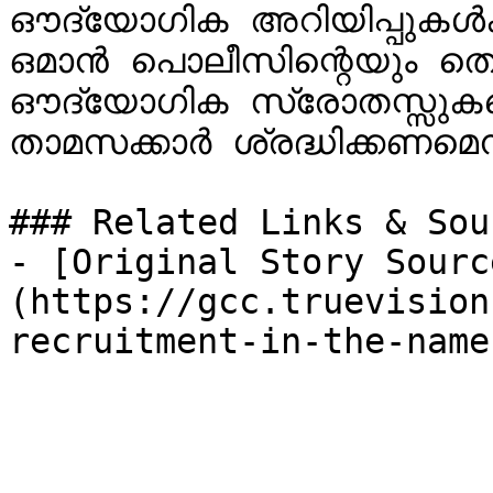
ഔദ്യോഗിക അറിയിപ്പുകൾക
ഒമാൻ പൊലീസിന്റെയും തൊഴി
ഔദ്യോഗിക സ്രോതസ്സുകളെ
താമസക്കാർ ശ്രദ്ധിക്കണമെന
### Related Links & Sour
- [Original Story Sourc
(https://gcc.truevision
recruitment-in-the-name