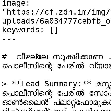
image: 
"https://cf.zdn.im/img/
uploads/6a034777cebfb_o
keywords: []

---

#  വീഴല്ലേ സൂക്ഷിക്കണേ
പൊലീസിന്റെ പേരിൽ വ്യാജ റിക്രൂട
> **Lead Summary:** മസ്
പൊലീസിന്റെ പേരിൽ സോഷ
ഓൺലൈൻ പ്ലാറ്റ്‌ഫോമുകൾ വഴിയും നടക്കുന്ന വ്യാജ 