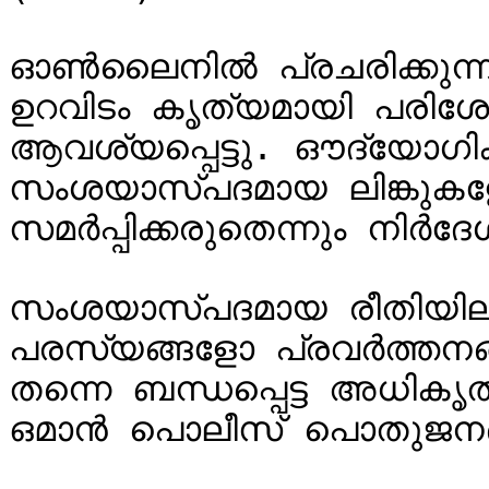
ഓൺലൈനിൽ പ്രചരിക്കുന്
ഉറവിടം കൃത്യമായി പരിശോ
ആവശ്യപ്പെട്ടു. ഔദ്യോഗികമല്ലാത
സംശയാസ്പദമായ ലിങ്കുകള
സമർപ്പിക്കരുതെന്നും നിർദേശമ
സംശയാസ്പദമായ രീതിയിലുള്
പരസ്യങ്ങളോ പ്രവർത്തനങ്ങ
തന്നെ ബന്ധപ്പെട്ട അധിക
ഒമാൻ പൊലീസ് പൊതുജനങ്ങള